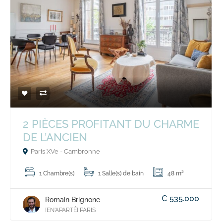
2 PIÈCES PROFITANT DU CHARME
DE L’ANCIEN
Paris XVe - Cambronne
1 Chambre(s)
1 Salle(s) de bain
48 m²
€ 535.000
Romain Brignone
[EN'APARTÉ] PARIS