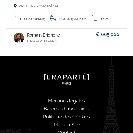
Paris IIIe - Art et Métier
2 Chambre(s)
1 Salle(s) de bain
52 m²
€ 665.000
Romain Brignone
[EN'APARTÉ] PARIS
Mentions légales
Barème d'honoraires
Politique des Cookies
Plan du Site
Contact