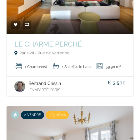
LE CHARME PERCHÉ
Paris VII - Rue de Varrenne
1 Chambre(s)
1 Salle(s) de bain
59.90 m²
€ 3.500
Bertrand Crissin
[EN'APARTÉ] PARIS
A VENDRE
2/3 pièces