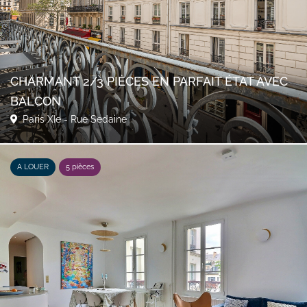
CHARMANT 2/3 PIÈCES EN PARFAIT ÉTAT AVEC
BALCON
Paris XIe - Rue Sedaine
A LOUER
5 pièces