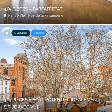
4/5 PIECES – PARFAIT ETAT
Paris XVIe - Rue de la Faisanderie
A VENDRE
4 pièces
3/4 PIÈCES À FORT POTENTIEL IDÉALEMENT
SITUÉ AVEC VUE