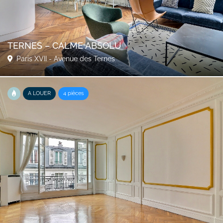
TERNES – CALME ABSOLU
Paris XVII - Avenue des Ternes
A LOUER
4 pièces