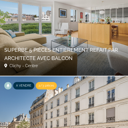
SUPERBE 5 PIÈCES ENTIÈREMENT REFAIT PAR
ARCHITECTE AVEC BALCON
Clichy - Centre
A VENDRE
2/3 pièces