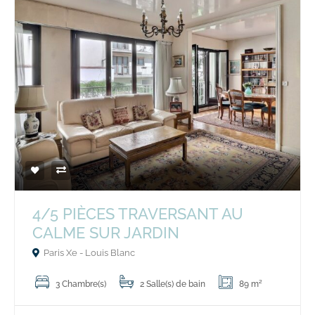
4/5 PIÈCES TRAVERSANT AU
CALME SUR JARDIN
Paris Xe - Louis Blanc
3 Chambre(s)
2 Salle(s) de bain
89 m²