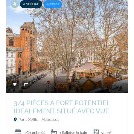
A VENDRE
4 pièces
3/4 PIÈCES À FORT POTENTIEL
IDÉALEMENT SITUÉ AVEC VUE
Paris XVIIIe - Abbesses
3 Chambre(s)
1 Salle(s) de bain
95 m²