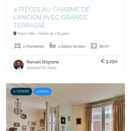
4 PIÈCES AU CHARME DE
L’ANCIEN AVEC GRANDE
TERRASSE
Paris VIIIe - Palais de l'Élysée
2 Chambre(s)
2 Salle(s) de bain
88 m²
€ 3.250
Romain Brignone
[EN'APARTÉ] PARIS
A VENDRE
4 pièces