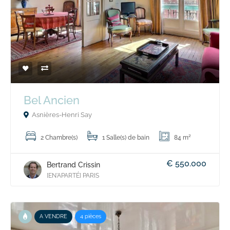
Bel Ancien
Asnières-Henri Say
2 Chambre(s)
1 Salle(s) de bain
84 m²
€ 550.000
Bertrand Crissin
[EN'APARTÉ] PARIS
A VENDRE
4 pièces